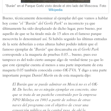
"Burán" en el Parque Gorki visto desde el otro lado del Moscova. Foto
Wikipedia
Bueno, técnicamente denominar al ejemplar del que vamos a hablar
hoy como "
el "Burán" del Gorki Park
" es incorrecto ya que
últimamente ha sido desplazado de dicho lugar, pero bueno, por
aquello de que se ha tirado más de 15 años en el famoso parque
moscovita lo denominaré así. Si habéis seguido las últimas entradas
de la serie deberíais a estas alturas haber podido inferir que el
famoso ejemplar de "
Burán
" que descansaba en el
Gorki Park
corresponde a la maqueta de pruebas
0.05
... bueno, pues eso
tampoco es del todo cierto aunque algo de verdad tiene ya que lo
que este ejemplar cuenta al menos a una parte importante de esta
maqueta
0.05
también conocida como
OK-TVA
. Y digo a una parte
importante porque
Daniel Marín
en de esta maqueta dijo:
El Burán que se puede admirar en Moscú no es el OK-
M. De hecho, no es ningún ejemplar en concreto, sino
que se trata de un pastiche construido por la empresa
NPO Mólniya en 1993 a partir de sobras de otras
naves del programa con el objetivo de crear una
exposición pública en la capital rusa, de ahí la