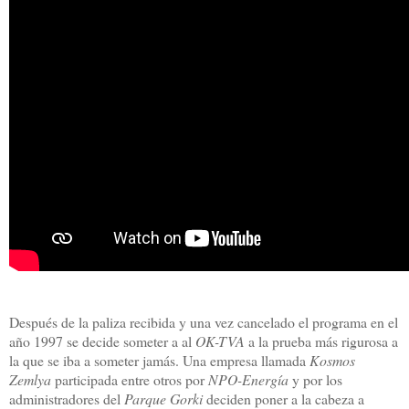
Después de la paliza recibida y una vez cancelado el programa en el
año 1997 se decide someter a al
OK-TVA
a la prueba más rigurosa a
la que se iba a someter jamás. Una empresa llamada
Kosmos
Zemlya
participada entre otros por
NPO-Energía
y por los
administradores del
Parque Gorki
deciden poner a la cabeza a