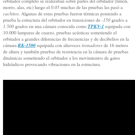
orbitador completo se realizaban sobre partes del orbitador (timón,
morro, alas, etc) luego el
0.05
muchas de las pruebas las pasó a
cachitos
. Algunas de estas pruebas fueron térmicas poniendo a
prueba la estructura del orbitador en transiciones de -
150
grados a
1.500
grados en una cámara conocida como
TPKV-1
equipada con
10.000 lamparas de cuarzo, pruebas acústicas sometiendo el
orbitador a grandes diferencias de frecuencias y de decibelios en la
cámara
RK-1500
equipada con altavoces
tronadores
de 16 metros
de altura y también pruebas de resistencia en la cámara de pruebas
dinámicas sometiendo el orbitador a los movimientos de gatos
hidráulicos provocando vibraciones en la estructura.