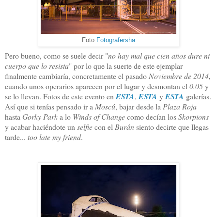
Foto
Fotografersha
Pero bueno, como se suele decir "
no hay mal que cien años dure ni
cuerpo que lo resista
" por lo que la suerte de este ejemplar
finalmente cambiaría, concretamente el pasado
Noviembre de 2014,
cuando unos operarios aparecen por el lugar y desmontan el
0.05
y
se lo llevan. Fotos de este evento en
ESTA
,
ESTA
y
ESTA
galerías.
Así que si tenías pensado ir a
Moscú
, bajar desde la
Plaza Roja
hasta
Gorky Park
a lo
Winds of Change
como decían los
Skorpions
y acabar haciéndote un
selfie
con el
Burán
siento decirte que llegas
tarde...
too late my friend
.