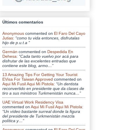
Últimos comentarios
Anonymous
commented on
El Faro Del Cayo
Jutias
:
“como tu vida entonces, disfrutalas
hijo de p.u.t.a ”
Germán
commented on
Despedida En
Dehesa
:
“Cada tanto vuelvo por acá para
disfrutar de las excelentes entradas que
contiene este blog, armo…”
13 Amazing Tips For Getting Your Tourist
EVisa For Taiwan Approved
commented on
Aqui Mi Fusil Aqui Mi Pistola
:
“Un dentista
reconvertido en presidente que da clases de
tiro a sus ministros Turkmenistán nunca…”
UAE Virtual Work Residency Visa
commented on
Aqui Mi Fusil Aqui Mi Pistola
:
“Un vídeo bastante surreal donde la figura
del presidente de Turkmenistán mezcla
política y…”
Anonymous
commented on
El Faro Del Cayo