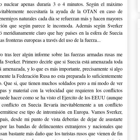
o nuclear apenas duraría 3 o 4 minutos. Según el máximo
nevitablemente necesitaría la ayuda de la OTAN en caso de
 enemigos naturales cada día se refuerzan más y hacen mayores
uación que según parece le incomoda. Además según Sverker
ó meridianamente claro que hay países en la esfera de Suecia
as fronteras europeas a través del uso de la fuerza...
 tras leer algún informe sobre las fuerzas armadas rusas me
da Sverker. Primero decirle que si Suecia está amenazada toda
 amenazada, y lo que es más importante, precisamente si algo
lmente la Federación Rusa no esta preparada lo suficientemente
o. Que si, que tienen muchos soldados pero a mi modo de ver
opas y material con la velocidad que requieren los conflictos
 puede hacer como se ha visto el Ejercito de los EEUU (aunque
conflicto en Suecia llevaría inevitablemente a un conflicto
mitiese ese tipo de intromisión en Europa. Vamos Sverker,
aís, desde mi punto de vista deberías de dejar de asustarte
por las bandas de delincuentes extranjeros y nacionales que
usan bastante más daño que los turistas rusos que vienen de fin