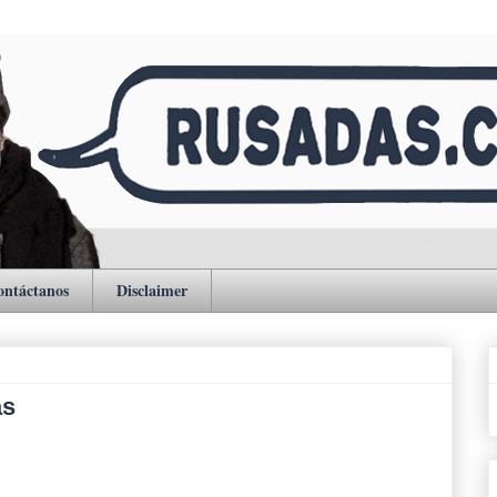
ontáctanos
Disclaimer
as