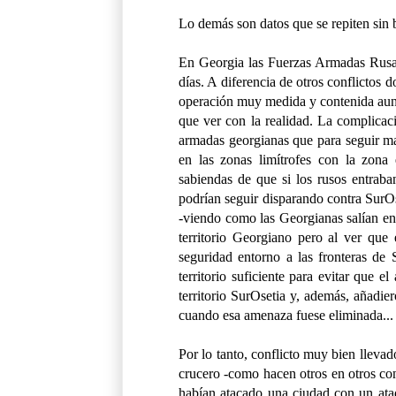
Lo demás son datos que se repiten sin 
En Georgia las Fuerzas Armadas Rusas
días. A diferencia de otros conflictos 
operación muy medida y contenida aunq
que ver con la realidad. La complicaci
armadas georgianas que para seguir mac
en las zonas limítrofes con la zona 
sabiendas de que si los rusos entraba
podrían seguir disparando contra SurO
-viendo como las Georgianas salían en 
territorio Georgiano pero al ver que 
seguridad entorno a las fronteras de 
territorio suficiente para evitar que el
territorio SurOsetia y, además, añadie
cuando esa amenaza fuese eliminada... 
Por lo tanto, conflicto muy bien llevad
crucero -como hacen otros en otros conf
habían atacado una ciudad con un ataq