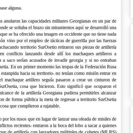
base alguna.
 anularon las capacidades militares Georgianas en un par de
donde se soltaba el brazo sin miramientos aquí se desarrolló una
ue se ha ofrecido una imagen en occidente que no tiene nada
ón vino por el empleo de tácticas de guerrilla por las fuerzas
hacando territorio SurOsetio retiraron sus piezas de artillería
en conflicto lanzando desde allí los machaques artilleros a
n a saco serían acusados de invadir georgia y si no entraban
setia. En un primer momento las tropas de la Federación Rusa
estanpida hacia su territorio- no tenían como misión entrar en
el machaque artillero seguía pasaron a crear un cinturon de
SurOsetia, cosa que hicieron. Esto significó que ocuparon el
 alcance de la artillería Georgiana pudiera permitirles alcanzar
ron de forma pública la meta de regresar a territorio SurOsetia
cosa que cumplieron a rajatable.
o por los rusos que en lugar de lanzar una oleada de misiles de
lictos recientes- entraron a la boca del lobo a sacar a quienes
ue de artillería con lanzadores múltiples de cohetes (MLRS)