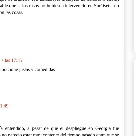
le que si los rusos no hubiesen intervenido en SurOsetia no
n las cosas.
a las 17:35
loracione justas y comedidas
21:49
nía entendido, a pesar de que el despliegue en Georgia fue
o no parecio estar muy contento del tiempo pasado entre que se