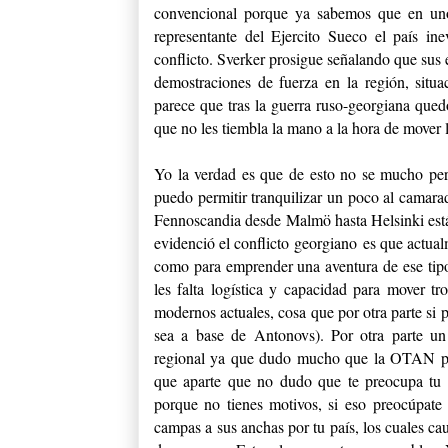
convencional porque ya sabemos que en un
representante del Ejercito Sueco el país i
conflicto. Sverker prosigue señalando que sus
demostraciones de fuerza en la región, sit
parece que tras la guerra ruso-georgiana qued
que no les tiembla la mano a la hora de mover l
Yo la verdad es que de esto no se mucho pero
puedo permitir tranquilizar un poco al camara
Fennoscandia desde Malmö hasta Helsinki está
evidenció el conflicto georgiano es que actua
como para emprender una aventura de ese tip
les falta logística y capacidad para mover tr
modernos actuales, cosa que por otra parte si
sea a base de Antonovs). Por otra parte un 
regional ya que dudo mucho que la OTAN per
que aparte que no dudo que te preocupa tu p
porque no tienes motivos, si eso preocúpate 
campas a sus anchas por tu país, los cuales ca