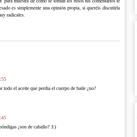
Y para muestra de como se toman los rusos tus comentarios te
resado es simplemente una opinión propia, si queréis discutirla
uy radicales.
0:55
r todo el aceite que perdia el cuerpo de baile ¿no?
2:45
bóndigas ¿son de caballo? 3:)