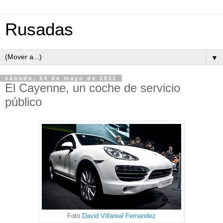
Rusadas
▼
sábado, 14 de mayo de 2011
El Cayenne, un coche de servicio
público
Foto
David Villareal Fernandez