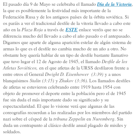
El pasado día 9 de Mayo se celebraba el llamado
Día de la Victoria
,
la que es posiblemente la festividad más importante de la
Federación Rusa y de los antiguos países de la órbita soviética. Si
os paráis a ver el tradicional desfile de la vitoria llevado a cabo este
año en la
Plaza Roja
a través de
ESTE
enlace veréis que no se
diferencia mucho del llevado a cabo el año pasado o el antepasado.
Digamos que aparte de alguna aparición estelar de algún sistema de
armas lo que es el desfile no cambia mucho de un año a otro. No
obstante hoy quería hablar de un tipo de desfile bastante llamativo
que tuvo lugar el 12 de Agosto de 1945, el llamado
Desfile de los
Atletas Soviéticos,
en el que atletas de la URSS desfilaron frente a
entre otros el General
Dwight D. Eisenhower (3:39)
y a unos
blanquísimos
Stalin
(3:15)
y
Zhukov
(3:36)
. Los llamados desfiles
de atletas se estuvieron celebrando entre 1919 hasta 1954 con
objeto de promover el deporte entre la población pero el de 1945
fue sin duda el más importante dado su significado y su
espectacularidad. El que lo visione verá que al
gunas de las
coreografías recuerdan a las realizadas por los miembros del partido
nazi sobre el césped
de la
tribuna Zeppelin
en
Nuremberg
. Sin
duda un contrapunto al clásico desfile anual plagado de misiles y
soldados.