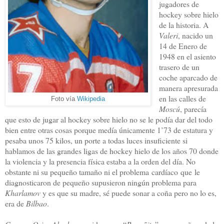
jugadores de
hockey sobre hielo
de la historia. A
Valeri
, nacido un
14 de Enero de
1948 en el asiento
trasero de un
coche aparcado de
manera apresurada
en las calles de
Foto vía
Wikipedia
Moscú
, parecía
que esto de jugar al hockey sobre hielo no se le podía dar del todo
bien entre otras cosas porque medía únicamente 1’73 de estatura y
pesaba unos 75 kilos, un porte a todas luces insuficiente si
hablamos de las grandes ligas de hockey hielo de los años 70 donde
la violencia y la presencia física estaba a la orden del día. No
obstante ni su pequeño tamaño ni el problema cardíaco que le
diagnosticaron de pequeño supusieron ningún problema para
Kharlamov
y es que su madre, sé puede sonar a coña pero no lo es,
era de
Bilbao
.