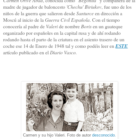
Carmen Orive Abad
, conocida como “
Begoñita
” y compañera de la
madre de jugador de baloncesto
'Chechu' Biriukov
, fue uno de los
niños de la guerra que salieron desde
Santurce
en dirección a
Moscú al inicio de la
Guerra Civil Española
. Con el tiempo
conocería al padre de
Valeri
de nombre
Boris
en un guateque
organizado por españoles en la capital rusa y de ahí rodando
rodando hasta el parto de la criatura en el asiento trasero de un
coche ese 14 de Enero de 1948 tal y como podéis leer en
ESTE
artículo publicado en el
Diario Vasco.
Carmen y su hijo Valeri. Foto de autor
desconocido
.