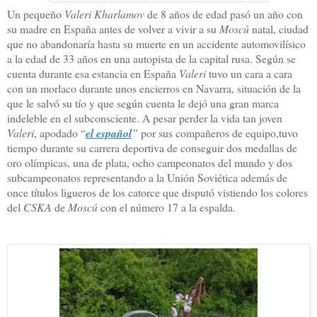
Un pequeño
Valeri Kharlamov
de 8 años de edad pasó un año con
su madre en España antes de volver a vivir a su
Moscú
natal, ciudad
que no abandonaría hasta su muerte en un accidente automovilísico
a la edad de 33 años en una autopista de la capital rusa. Según se
cuenta durante esa estancia en España
Valeri
tuvo un cara a cara
con un morlaco durante unos encierros en Navarra, situación de la
que le salvó su tío y que según cuenta le dejó una gran marca
indeleble en el subconsciente. A pesar perder la vida tan joven
Valeri
, apodado “
el español
”
por sus compañeros de equipo,tuvo
tiempo durante su carrera deportiva de conseguir dos medallas de
oro olímpicas, una de plata, ocho campeonatos del mundo y dos
subcampeonatos representando a la Unión Soviética además de
once títulos ligueros de los catorce que disputó vistiendo los colores
del
CSKA
de
Moscú
con el número 17 a la espalda.