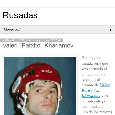
Rusadas
▼
sábado, 24 de mayo de 2014
Valeri "Patxito" Kharlamov
Ese tipo con
mirada seria que
veis abriendo al
entrada de hoy
responde al
nombre de
Valeri
Borisovich
Kharlamov
y es
considerado por
unanimidad como
uno de los mejores