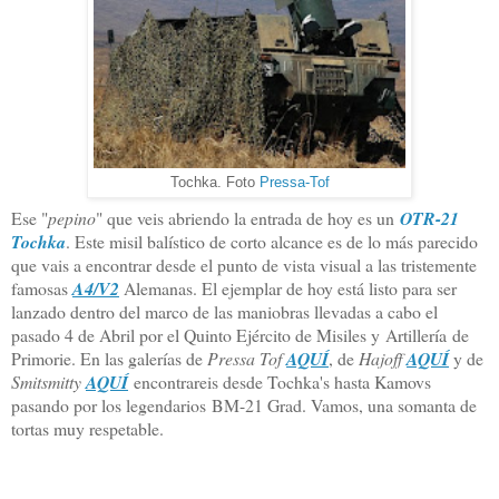
Tochka. Foto
Pressa-Tof
Ese "
pepino
" que veis abriendo la entrada de hoy es un
OTR-21
Tochka
. Este misil balístico de corto alcance es de lo más parecido
que vais a encontrar desde el punto de vista visual a las tristemente
famosas
A4/V2
Alemanas. El ejemplar de hoy está listo para ser
lanzado dentro del marco de las maniobras llevadas a cabo el
pasado 4 de Abril por el Quinto Ejército de Misiles y Artillería de
Primorie. En las galerías de
Pressa Tof
AQUÍ
, de
Hajoff
AQUÍ
y de
Smitsmitty
AQUÍ
encontrareis desde Tochka's hasta Kamovs
pasando por los legendarios BM-21 Grad. Vamos, una somanta de
tortas muy respetable.