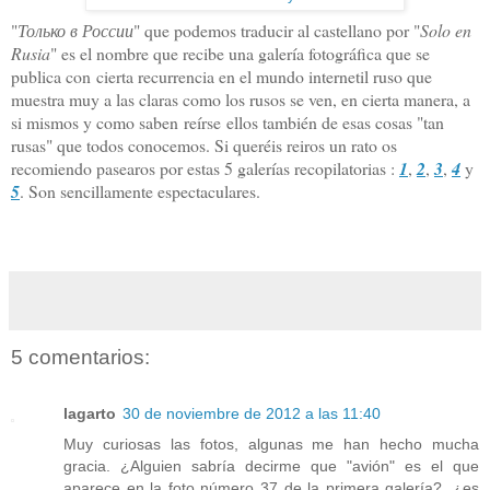
"
Только в России
" que podemos traducir al castellano por "
Solo en
Rusia
" es el nombre que recibe una galería fotográfica que se
publica con cierta recurrencia en el mundo internetil ruso que
muestra muy a las claras como los rusos se ven, en cierta manera, a
si mismos y como saben reírse ellos también de esas cosas "tan
rusas" que todos conocemos. Si queréis reiros un rato os
recomiendo pasearos por estas 5 galerías recopilatorias :
1
,
2
,
3
,
4
y
5
. Son sencillamente espectaculares.
5 comentarios:
lagarto
30 de noviembre de 2012 a las 11:40
Muy curiosas las fotos, algunas me han hecho mucha
gracia. ¿Alguien sabría decirme que "avión" es el que
aparece en la foto número 37 de la primera galería?, ¿es