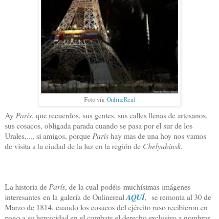
Foto vía
OnlineReal
Ay
París
, que recuerdos, sus gentes, sus calles llenas de artesanos,
sus cosacos, obligada parada cuando se pasa por el sur de los
Urales,..., si amigos, porque
París
hay mas de una hoy nos vamos
de visita a la ciudad de la luz en la región de
Chelyabinsk
.
La historia de
París
, de la cual podéis muchísimas imágenes
interesantes en la galería de Onlinereal
AQUÍ
,
se remonta al 30 de
Marzo de 1814, cuando los cosacos del ejército ruso recibieron en
pago a su heroicidad en el combate el derecho exclusivo a nombrar