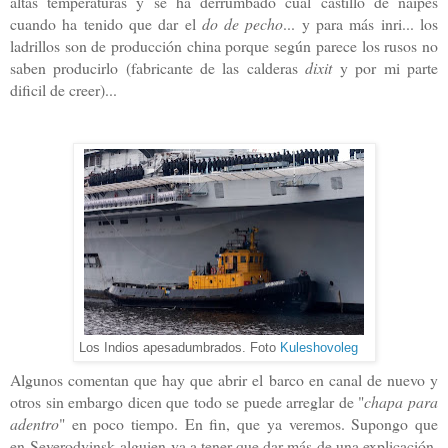
altas temperaturas y se ha derrumbado cual castillo de naipes
cuando ha tenido que dar el
do de pecho
... y para más inri... los
ladrillos son de producción china porque según parece los rusos no
saben producirlo (fabricante de las calderas
dixit
y por mi parte
dificil de creer
)...
Los Indios apesadumbrados. Foto
Kuleshovoleg
Algunos comentan que hay que abrir el barco en canal de nuevo y
otros sin embargo dicen que todo se puede arreglar de "
chapa para
adentro
" en poco tiempo. En fin, que ya veremos. Supongo que
en
Severodvinsk
alguien va a tener que dar más de una explicación,