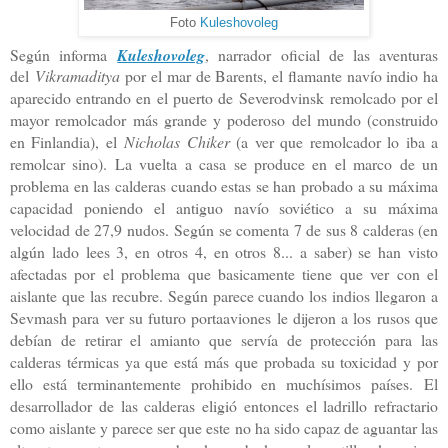
Foto
Kuleshovoleg
Según informa
Kuleshovoleg
, narrador oficial de las aventuras
del
Vikramaditya
por el mar de Barents
, el flamante navío indio ha
aparecido entrando en el puerto de
Severodvinsk remolcado por el
mayor remolcador más grande y poderoso del mundo (construido
en Finlandia), el
Nicholas Chiker
(a ver que remolcador lo iba a
remolcar sino). La vuelta a casa se produce en el marco de un
problema en las calderas cuando estas se han probado a su máxima
capacidad poniendo el antiguo navío soviético a su máxima
velocidad de 27,9 nudos.
Según se comenta 7 de sus 8 calderas (en
algún lado lees 3, en otros 4, en otros 8... a saber) se han visto
afectadas por el problema que basicamente tiene que ver con el
aislante que las recubre. Según parece cuando los indios llegaron a
Sevmash para ver su futuro portaaviones le dijeron a los rusos que
debían de retirar el amianto que servía de protección para las
calderas térmicas ya que está más que probada su toxicidad y por
ello está terminantemente prohibido en muchísimos países.
El
desarrollador de las calderas eligió entonces el ladrillo refractario
como aislante y parece ser que este no ha sido capaz de aguantar las