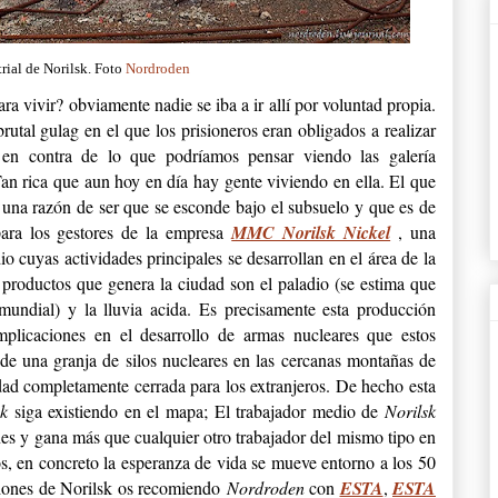
rial de Norilsk. Foto
Nordroden
ra vivir? obviamente nadie se iba a ir allí por voluntad propia.
brutal gulag en el que los prisioneros eran obligados a realizar
k
en contra de lo que podríamos pensar viendo las galería
Tan rica que aun hoy en día hay gente viviendo en ella. El que
 una razón de ser que se esconde bajo el subsuelo y que es de
para los gestores de la empresa
MMC Norilsk Nickel
, una
o cuyas actividades principales se desarrollan en el área de la
 productos que genera la ciudad son el paladio (se estima que
undial) y la lluvia acida. Es precisamente esta producción
mplicaciones en el desarrollo de armas nucleares que estos
de una granja de silos nucleares en las cercanas montañas de
dad completamente cerrada para los extranjeros. De hecho esta
sk
siga existiendo en el mapa; El trabajador medio de
Norilsk
nes y gana más que cualquier otro trabajador del mismo tipo en
s, en concreto la esperanza de vida se mueve entorno a los 50
iones de Norilsk os recomiendo
Nordroden
con
ESTA
,
ESTA