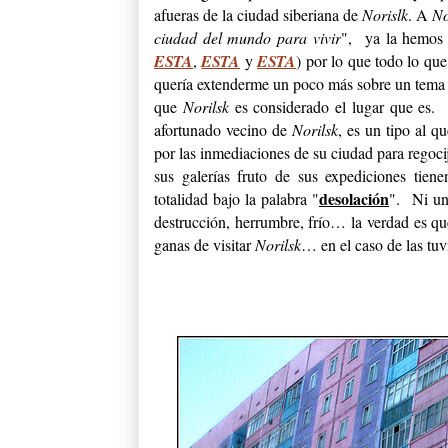
afueras de la ciudad siberiana de
Norislk
. A
No
ciudad del mundo para vivir
", ya la hemos 
ESTA
,
ESTA
y
ESTA
) por lo que todo lo qu
quería extenderme un poco más sobre un tema qu
que
Norilsk
es considerado el lugar que es
afortunado vecino de
Norilsk
, es un tipo al q
por las inmediaciones de su ciudad para regoc
sus galerías fruto de sus expediciones tie
desolación
totalidad bajo la palabra "
". Ni un
destrucción, herrumbre, frío… la verdad es qu
ganas de visitar
Norilsk
… en el caso de las tuv