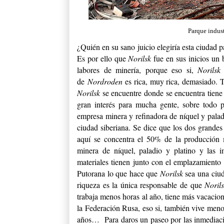
Parque indust
¿Quién en su sano juicio elegiría esta ciudad pa
Es por ello que
Norilsk
fue en sus inicios un 
labores de minería, porque eso si,
Norils
de
Nordroden
es rica, muy rica, demasiado. 
Norilsk
se encuentre donde se encuentra tiene
gran interés para mucha gente, sobre todo 
empresa minera y refinadora de níquel y paladi
ciudad siberiana. Se dice que los dos grandes
aquí se concentra el 50% de la producción m
minera de níquel, paladio y platino y las i
materiales tienen junto con el emplazamiento 
Putorana lo que hace que
Norilsk
sea una ciu
riqueza es la única responsable de que
Noril
trabaja menos horas al año, tiene más vacacio
la Federación Rusa, eso si, también vive meno
años… Para daros un paseo por las inmediac