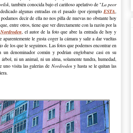
rilsk
, también conocida bajo el cariñoso apelativo de "
La peor
dedicado algunas entradas en el pasado (por ejemplo
ESTA
,
e podamos decir de ella no nos pilla de nuevas no obstante hoy
e, entre otros, tiene que ver directamente con la razón por la
.
Nordroden
, el autor de la foto que abre la entrada de hoy y
ue aparentemente le gusta coger la cámara y salir a dar vueltas
ijo de los que le seguimos. Las fotos que podemos encontrar en
nen un denominador común y podrían englobarse casi en su
 árbol, ni un animal, ni un alma, solamente tundra, humedad,
e uno visita las galerías de
Nordroden
y hasta se le quitan las
iera.