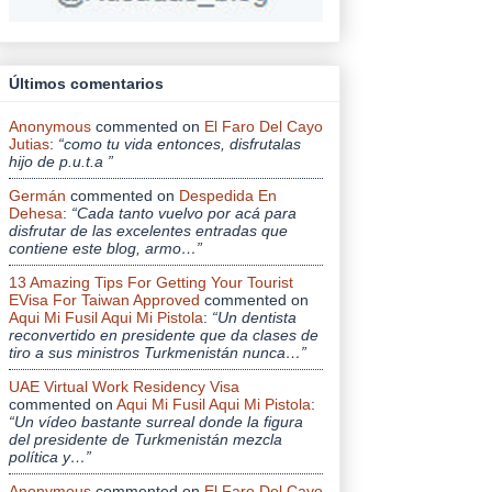
Últimos comentarios
Anonymous
commented on
El Faro Del Cayo
Jutias
:
“como tu vida entonces, disfrutalas
hijo de p.u.t.a ”
Germán
commented on
Despedida En
Dehesa
:
“Cada tanto vuelvo por acá para
disfrutar de las excelentes entradas que
contiene este blog, armo…”
13 Amazing Tips For Getting Your Tourist
EVisa For Taiwan Approved
commented on
Aqui Mi Fusil Aqui Mi Pistola
:
“Un dentista
reconvertido en presidente que da clases de
tiro a sus ministros Turkmenistán nunca…”
UAE Virtual Work Residency Visa
commented on
Aqui Mi Fusil Aqui Mi Pistola
:
“Un vídeo bastante surreal donde la figura
del presidente de Turkmenistán mezcla
política y…”
Anonymous
commented on
El Faro Del Cayo