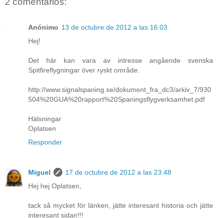
2 comentarios:
Anónimo
13 de octubre de 2012 a las 16:03
Hej!
Det här kan vara av intresse angående svenska
Spitfireflygningar över ryskt område.
http://www.signalspaning.se/dokument_fra_dc3/arkiv_7/930
504%20GUA%20rapport%20Spaningsflygverksamhet.pdf
Hälsningar
Oplatsen
Responder
Miguel
17 de octubre de 2012 a las 23:48
Hej hej Oplatsen,
tack så mycket för länken, jätte interesant historia och jätte
interesant sidan!!!