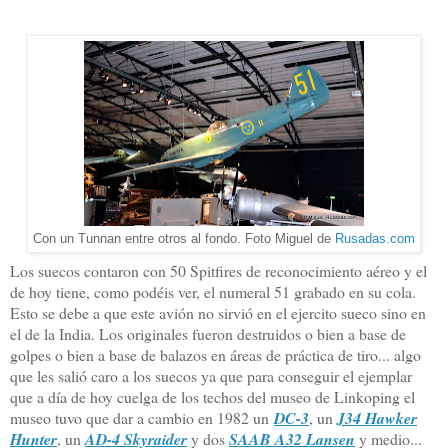
Con un Tunnan entre otros al fondo. Foto Miguel de
Rusadas.com
Los suecos contaron con 50 Spitfires de reconocimiento aéreo y el
de hoy tiene, como podéis ver, el numeral 51 grabado en su cola.
Esto se debe a que este avión no sirvió en el ejercito sueco sino en
el de la India. Los originales fueron destruidos o bien a base de
golpes o bien a base de balazos en áreas de práctica de tiro... algo
que les salió caro a los suecos ya que para conseguir el ejemplar
que a día de hoy cuelga de los techos del museo de Linkoping el
museo tuvo que dar a cambio en 1982 un
DC-3
, un
J34 Hawker
Hunter
, un
AD-4 Skyraider
y dos
SAAB A32 Lansen
y medio...